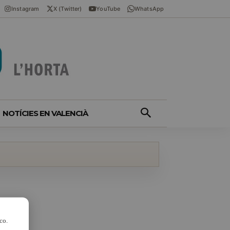
Instagram
X (Twitter)
YouTube
WhatsApp
NOTÍCIES EN VALENCIÀ
co.