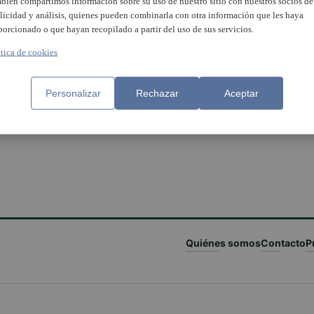
bién compartimos información sobre su uso de nuestro sitio con nuestros socios de
licidad y análisis, quienes pueden combinarla con otra información que les haya
porcionado o que hayan recopilado a partir del uso de sus servicios.
ítica de cookies
aia intensifica la vigilància i
Personalizar
Rechazar
Aceptar
es de seguretat i
eniment de Vinival
Quiénes somos
Contacto
P