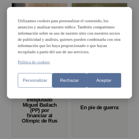
Utilizamos cookies para personalizar el contenido, los
anuncios y analizar nuestro tráfico. También compartimos
información sobre su uso de nuestro sitio con nuestros socios
de publicidad y análisis, quienes pueden combinarla con otra
información que les haya proporcionado o que hayan
Varias casas de
La Guardia Civil
recopilado a partir del uso de sus servicios.
familiares del PP
constata que Rus
aparecen con pintadas
financió al Olímpic a
Política de cookies
nazis
través de «mordidas»
Personalizar
Rechazar
Aceptar
Investigan al
exdiputado
Miguel Bailach
En pie de guerra
(PP) por
financiar al
Olímpic de Rus