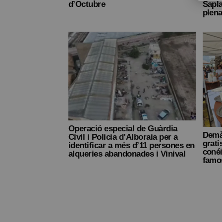
d’Octubre
Sapla
plena
Operació especial de Guàrdia
Demà 
Civil i Policia d’Alboraia per a
grati
identificar a més d’11 persones en
coné
alqueries abandonades i Vinival
famo