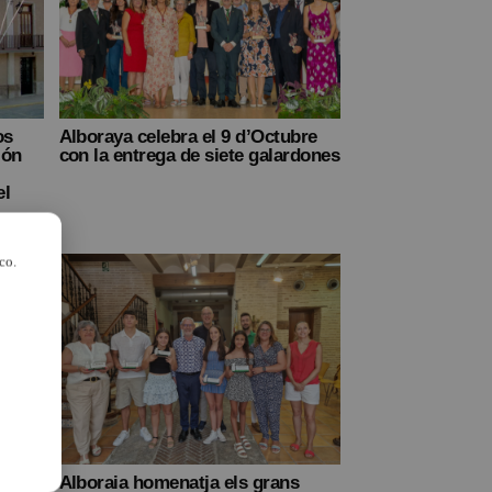
os
Alboraya celebra el 9 d’Octubre
ión
con la entrega de siete galardones
el
co.
cia i
Alboraia homenatja els grans