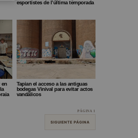
esportistes de l’última temporada
r en
Tapian el acceso a las antiguas
la
bodegas Vinival para evitar actos
raia
vandálicos
PÁGINA 1
SIGUIENTE PÁGINA