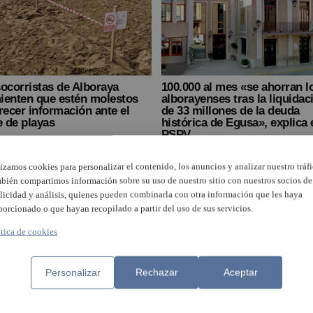
ocorristas de Alboraya
100.000 al mes «se ahorran l
ienten que estén molestos
alborayenses tras la liquidac
recer información ante el
de 33 millones de la deuda
e de playas
histórica de Egusa», explica 
PSPV
lizamos cookies para personalizar el contenido, los anuncios y analizar nuestro tráfi
bién compartimos información sobre su uso de nuestro sitio con nuestros socios de
licidad y análisis, quienes pueden combinarla con otra información que les haya
porcionado o que hayan recopilado a partir del uso de sus servicios.
ítica de cookies
Personalizar
Rechazar
Aceptar
umplen doce días con Port
Alboraia intensifica la vigilàn