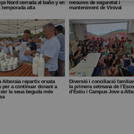
ya Nord cerrada al baño y en
mesures de seguretat i
 temporada alta
manteniment de Vinival
Alboraia repartix orxata
Diversió i conciliació familia
s per a continuar donant a
la primera setmana de l’Esco
ixer la seua beguda més
d’Estiu i Campus Jove a Albo
sa