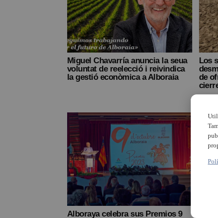
Miguel Chavarría anuncia la seua
Los s
voluntat de reelecció i reivindica
desm
la gestió econòmica a Alboraia
de of
cierr
Uti
Tam
pub
pro
Pol
Alboraya celebra sus Premios 9
Se c