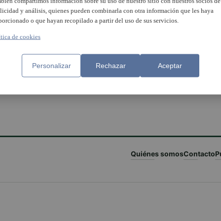
bién compartimos información sobre su uso de nuestro sitio con nuestros socios de
licidad y análisis, quienes pueden combinarla con otra información que les haya
porcionado o que hayan recopilado a partir del uso de sus servicios.
ítica de cookies
Personalizar
Rechazar
Aceptar
Quiénes somos
Contacto
P