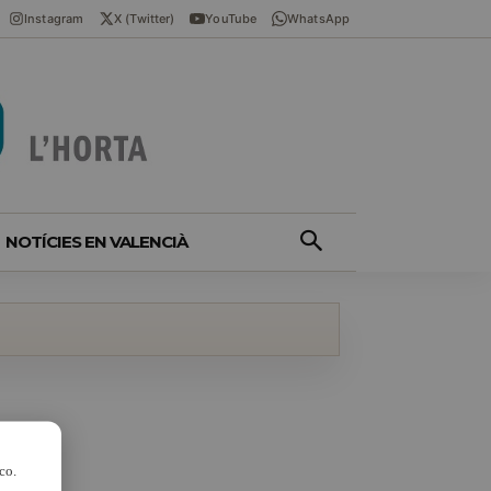
Instagram
X (Twitter)
YouTube
WhatsApp
NOTÍCIES EN VALENCIÀ
co.