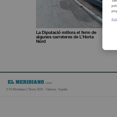
Tam
pub
pro
Pol
La Diputació millora el ferm de
algunes carreteres de L’Horta
Nord
© El Meridiano L'Horta 2026 - Valencia - España