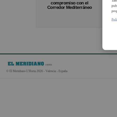
Tam
compromiso con el
pub
Corredor Mediterráneo
pro
Pol
© El Meridiano L'Horta 2026 - Valencia - España