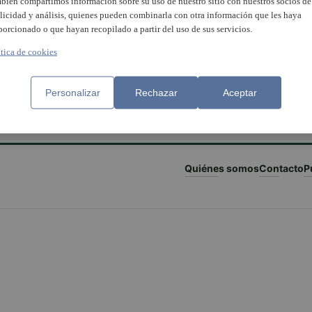
bién compartimos información sobre su uso de nuestro sitio con nuestros socios de
licidad y análisis, quienes pueden combinarla con otra información que les haya
porcionado o que hayan recopilado a partir del uso de sus servicios.
ítica de cookies
Personalizar
Rechazar
Aceptar
Quiénes somos
Contacto
P