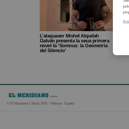
Tam
pub
pro
Pol
L’alaquaser Mishel Alqudah
Galván presenta la seua primera
novel·la ‘Somnus: la Geometria
del Silencio’
© El Meridiano L'Horta 2026 - Valencia - España