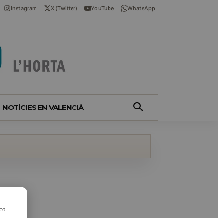
Instagram
X (Twitter)
YouTube
WhatsApp
NOTÍCIES EN VALENCIÀ
co.