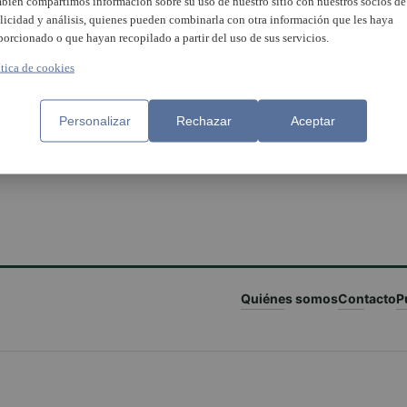
bién compartimos información sobre su uso de nuestro sitio con nuestros socios de
licidad y análisis, quienes pueden combinarla con otra información que les haya
porcionado o que hayan recopilado a partir del uso de sus servicios.
ítica de cookies
Personalizar
Rechazar
Aceptar
Quiénes somos
Contacto
P