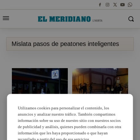
Mislata pasos de peatones inteligentes
Utilizamos cookies para personalizar el contenido, los
anuncios y analizar nuestro tráfico. También compartimos
Mislata instala nuevos
Los pasos de peatones
pasos de peatones
inteligentes
información sobre su uso de nuestro sitio con nuestros socios
inteligentes y una
contribuirán a
de publicidad y análisis, quienes pueden combinarla con otra
estación solar de
aumentar la seguridad
información que les haya proporcionado o que hayan
recarga
vial en Mislata
recopilado a partir del uso de sus servicios.