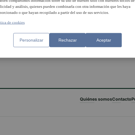
bién compartimos información sobre su uso de nuestro sitio con nuestros socios de
licidad y análisis, quienes pueden combinarla con otra información que les haya
porcionado o que hayan recopilado a partir del uso de sus servicios.
ítica de cookies
Personalizar
Rechazar
Aceptar
Quiénes somos
Contacto
P