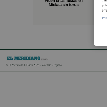
Piden unas fiestas en
Tam
Mislata sin toros
pub
pro
Pol
© El Meridiano L'Horta 2026 - Valencia - España