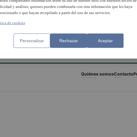
bién compartimos información sobre su uso de nuestro sitio con nuestros socios de
licidad y análisis, quienes pueden combinarla con otra información que les haya
porcionado o que hayan recopilado a partir del uso de sus servicios.
ítica de cookies
Personalizar
Rechazar
Aceptar
Quiénes somos
Contacto
P