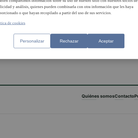
bién compartimos información sobre su uso de nuestro sitio con nuestros socios de
licidad y análisis, quienes pueden combinarla con otra información que les haya
porcionado o que hayan recopilado a partir del uso de sus servicios.
ítica de cookies
Personalizar
Rechazar
Aceptar
Quiénes somos
Contacto
P