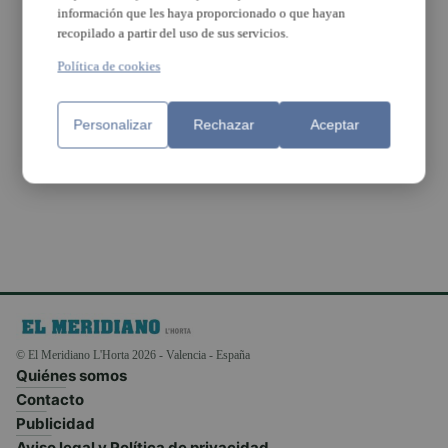
información que les haya proporcionado o que hayan
Paterna pondrá
recopilado a partir del uso de sus servicios.
los precios de
los bancos y
Política de cookies
papeleras para
fomentar el
respeto al
mobiliario
Personalizar
Rechazar
Aceptar
urbano
© El Meridiano L'Horta 2026 - Valencia - España
Quiénes somos
Contacto
Publicidad
Aviso legal y Política de privacidad