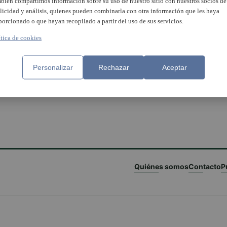
bién compartimos información sobre su uso de nuestro sitio con nuestros socios de
licidad y análisis, quienes pueden combinarla con otra información que les haya
porcionado o que hayan recopilado a partir del uso de sus servicios.
ítica de cookies
Personalizar
Rechazar
Aceptar
Quiénes somos
Contacto
P