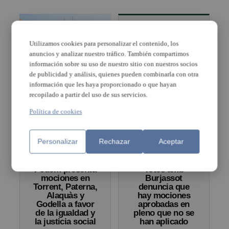
Utilizamos cookies para personalizar el contenido, los
Sí se Puede
anuncios y analizar nuestro tráfico. También compartimos
Massanassa
información sobre su uso de nuestro sitio con nuestros socios
denuncia que el
de publicidad y análisis, quienes pueden combinarla con otra
PP no cumple
Burjassot aprueba una
seis propuestas
información que les haya proporcionado o que hayan
Declaración
aprobadas en
recopilado a partir del uso de sus servicios.
Institucional para la
pleno
protección de familias
Política de cookies
en riesgo de desahucio
y tres mociones
Personalizar
Rechazar
Aceptar
Podem presenta
Totes amb
mociones en
Burjassot
Torrent, Paterna,
denuncia que
Alaquàs y
hay mociones
Godella a favor
aprobadas en
de la igualdad y
pleno que no se
la justicia social
han aplicado