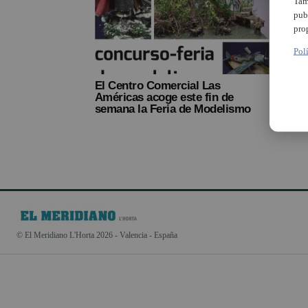
Tam
pub
2
pro
Pol
El Centro Comercial Las
Américas acoge este fin de
semana la Feria de Modelismo
© El Meridiano L'Horta 2026 - Valencia - España