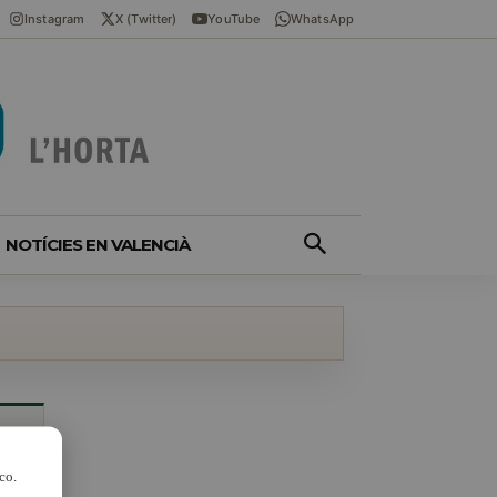
Instagram
X (Twitter)
YouTube
WhatsApp
NOTÍCIES EN VALENCIÀ
co.