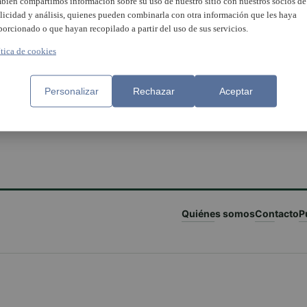
bién compartimos información sobre su uso de nuestro sitio con nuestros socios de
licidad y análisis, quienes pueden combinarla con otra información que les haya
porcionado o que hayan recopilado a partir del uso de sus servicios.
ítica de cookies
Personalizar
Rechazar
Aceptar
Quiénes somos
Contacto
P