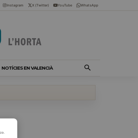
Instagram
X (Twitter)
YouTube
WhatsApp
NOTÍCIES EN VALENCIÀ
co.