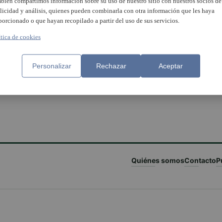
bién compartimos información sobre su uso de nuestro sitio con nuestros socios de
licidad y análisis, quienes pueden combinarla con otra información que les haya
porcionado o que hayan recopilado a partir del uso de sus servicios.
ítica de cookies
Personalizar
Rechazar
Aceptar
Quiénes somos
Contacto
P