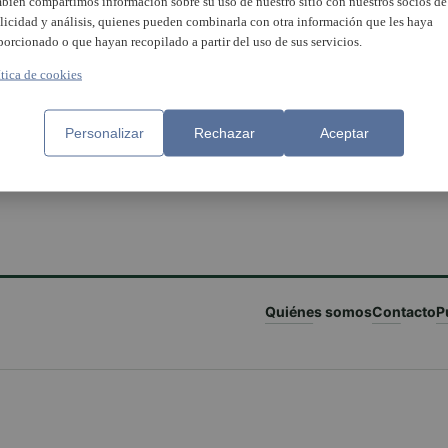
bién compartimos información sobre su uso de nuestro sitio con nuestros socios de
licidad y análisis, quienes pueden combinarla con otra información que les haya
porcionado o que hayan recopilado a partir del uso de sus servicios.
ítica de cookies
Personalizar
Rechazar
Aceptar
Quiénes somos
Contacto
P