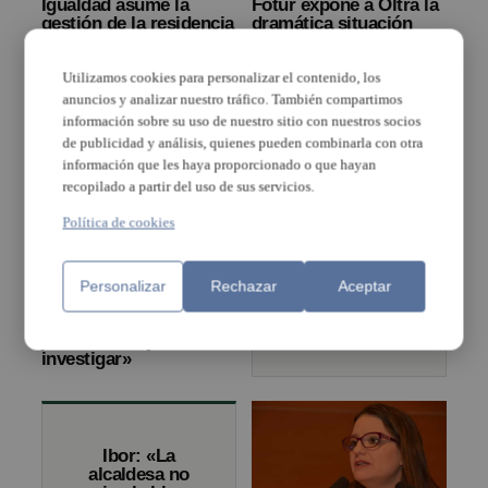
Igualdad asume la
Fotur expone a Oltra la
gestión de la residencia
dramática situación
y centro de día de
que atraviesa el sector
personas con
del ocio, espectáculos y
diversidad funcional de
juego
Utilizamos cookies para personalizar el contenido, los
Paterna
anuncios y analizar nuestro tráfico. También compartimos
información sobre su uso de nuestro sitio con nuestros socios
de publicidad y análisis, quienes pueden combinarla con otra
información que les haya proporcionado o que hayan
recopilado a partir del uso de sus servicios.
Mónica Oltra
cierra la
Política de cookies
campaña
electoral
apelando para
que «el cambio
Personalizar
Rechazar
Aceptar
Oltra sobre alcaldes
continúe en el
vacunados: «No tiene
2019»
justificación y se va a
investigar»
Ibor: «La
alcaldesa no