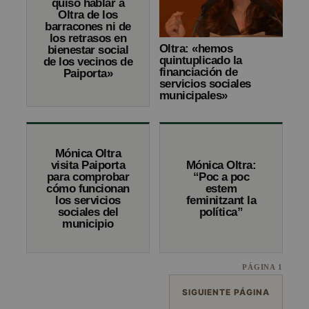
quiso hablar a
Oltra de los
barracones ni de
los retrasos en
Oltra: «hemos
bienestar social
quintuplicado la
de los vecinos de
financiación de
Paiporta»
servicios sociales
municipales»
Mónica Oltra
visita Paiporta
Mónica Oltra:
para comprobar
“Poc a poc
cómo funcionan
estem
los servicios
feminitzant la
sociales del
política”
municipio
PÁGINA 1
SIGUIENTE PÁGINA