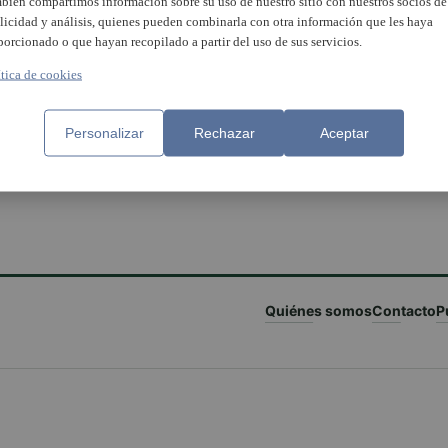
bién compartimos información sobre su uso de nuestro sitio con nuestros socios de
licidad y análisis, quienes pueden combinarla con otra información que les haya
porcionado o que hayan recopilado a partir del uso de sus servicios.
ítica de cookies
Personalizar
Rechazar
Aceptar
Quiénes somos
Contacto
P