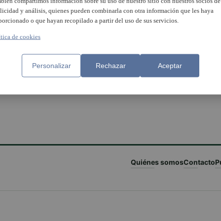
bién compartimos información sobre su uso de nuestro sitio con nuestros socios de
licidad y análisis, quienes pueden combinarla con otra información que les haya
porcionado o que hayan recopilado a partir del uso de sus servicios.
ítica de cookies
a MontcaJAZZ per a
Èxit absolut de la primera ed
Personalizar
Rechazar
Aceptar
lidar-se com una iniciativa
del MontcaJazz
ferència a la comarca de
ta Nord
Quiénes somos
Contacto
P