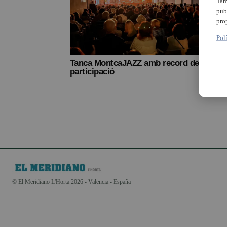
Tam
pub
pro
Pol
Tanca MontcaJAZZ amb record de
Torn
participació
conso
de re
l’Hor
© El Meridiano L'Horta 2026 - Valencia - España