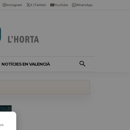
Instagram
X (Twitter)
YouTube
WhatsApp
NOTÍCIES EN VALENCIÀ
co.