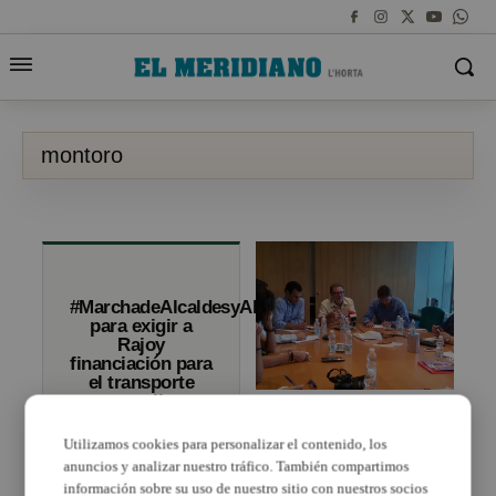
montoro
#MarchadeAlcaldesyAlcaldesas
para exigir a
Rajoy
financiación para
el transporte
metropolitano
Los presupuestos de
l’Horta parados a la
Utilizamos cookies para personalizar el contenido, los
espera de Montoro
anuncios y analizar nuestro tráfico. También compartimos
información sobre su uso de nuestro sitio con nuestros socios