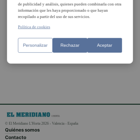
de publicidad y análisis, quienes pueden combinarla con otra
información que les haya proporcionado o que hayan
recopilado a partir del uso de sus servicios.
Política de cookies
Burjassot contra la
El Consell apoyará a
Personalizar
Rechazar
Aceptar
eliminación del IMCJB
Torrent y Burjassot
frente al Ministerio de
Hacienda
© El Meridiano L'Horta 2026 - Valencia - España
Quiénes somos
Contacto