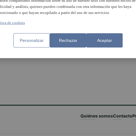
bién compartimos información sobre su uso de nuestro sitio con nuestros socios de
licidad y análisis, quienes pueden combinarla con otra información que les haya
porcionado o que hayan recopilado a partir del uso de sus servicios.
ítica de cookies
Personalizar
Rechazar
Aceptar
Quiénes somos
Contacto
P