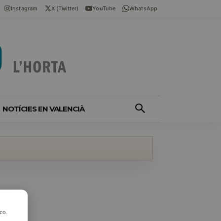
Instagram
X (Twitter)
YouTube
WhatsApp
NOTÍCIES EN VALENCIÀ
co.