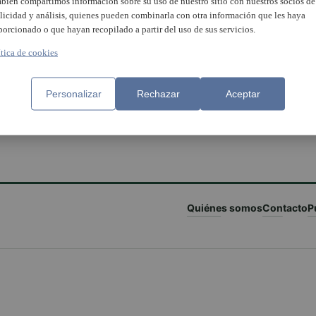
bién compartimos información sobre su uso de nuestro sitio con nuestros socios de
licidad y análisis, quienes pueden combinarla con otra información que les haya
porcionado o que hayan recopilado a partir del uso de sus servicios.
ítica de cookies
Personalizar
Rechazar
Aceptar
Quiénes somos
Contacto
P