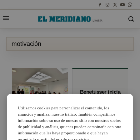
motivación
Benetússer inicia
un programa de
motivación para
evitar el
Utilizamos cookies para personalizar el contenido, los
abandono
anuncios y analizar nuestro tráfico. También compartimos
El Espai Jove de
escolar
Rafelbunyol acoge la
información sobre su uso de nuestro sitio con nuestros socios
inauguración del
de publicidad y análisis, quienes pueden combinarla con otra
programa ‘Jove
información que les haya proporcionado o que hayan
Oportunitat’
recopilado a partir del uso de sus servicios.