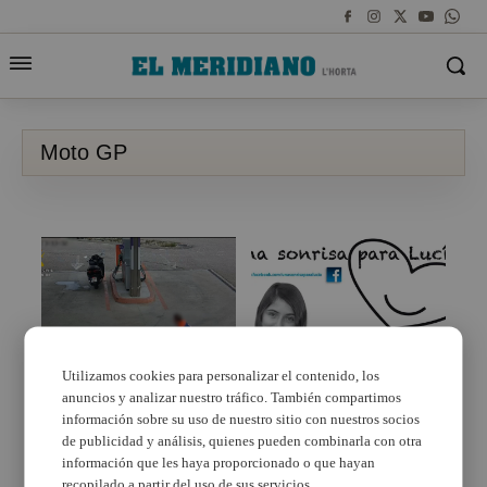
Moto GP
Utilizamos cookies para personalizar el contenido, los
anuncios y analizar nuestro tráfico. También compartimos
Detenido por robar la
Subastan artículos de
exclusiva bicicleta de
pilotos famosos de
información sobre su uso de nuestro sitio con nuestros socios
un piloto de MotoGP en
Moto GP para ayudar a
de publicidad y análisis, quienes pueden combinarla con otra
Cheste
una niña con una
información que les haya proporcionado o que hayan
enfermedad rara
recopilado a partir del uso de sus servicios.