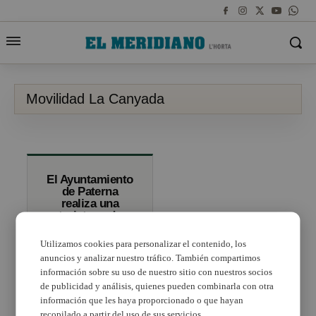
Movilidad La Canyada
El Ayuntamiento
de Paterna
realiza una
treintena de
obras para
mejorar la
Utilizamos cookies para personalizar el contenido, los
movilidad de La
anuncios y analizar nuestro tráfico. También compartimos
Canyada
información sobre su uso de nuestro sitio con nuestros socios
de publicidad y análisis, quienes pueden combinarla con otra
información que les haya proporcionado o que hayan
recopilado a partir del uso de sus servicios.