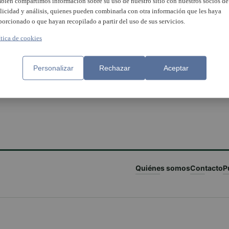
bién compartimos información sobre su uso de nuestro sitio con nuestros socios de
licidad y análisis, quienes pueden combinarla con otra información que les haya
porcionado o que hayan recopilado a partir del uso de sus servicios.
ítica de cookies
Personalizar
Rechazar
Aceptar
Quiénes somos
Contacto
P