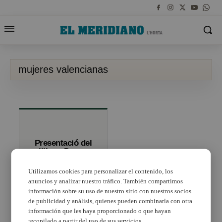
mujeres valencianas
Presentació del
llibre «Dones
valencianes que
han fet història»
Utilizamos cookies para personalizar el contenido, los
anuncios y analizar nuestro tráfico. También compartimos
información sobre su uso de nuestro sitio con nuestros socios
de publicidad y análisis, quienes pueden combinarla con otra
información que les haya proporcionado o que hayan
recopilado a partir del uso de sus servicios.