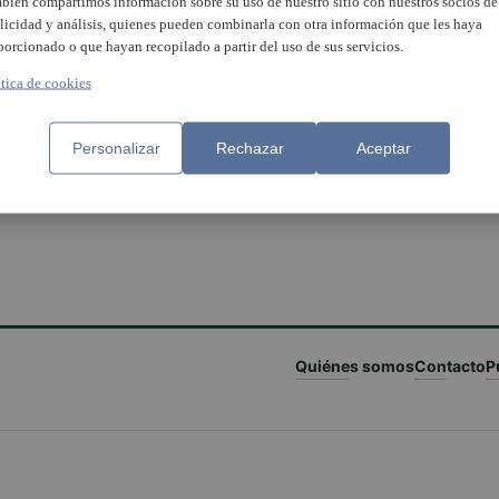
bién compartimos información sobre su uso de nuestro sitio con nuestros socios de
licidad y análisis, quienes pueden combinarla con otra información que les haya
porcionado o que hayan recopilado a partir del uso de sus servicios.
ítica de cookies
Personalizar
Rechazar
Aceptar
Quiénes somos
Contacto
P