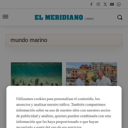
mundo marino
Utilizamos cookies para personalizar el contenido, los
anuncios y analizar nuestro tráfico. También compartimos
Life Pinnarca: la
Alboraia presenta una
conservación del medio
nova experiència
información sobre su uso de nuestro sitio con nuestros socios
marino llega a Moncada
turística amb Mundo
de publicidad y análisis, quienes pueden combinarla con otra
Marino
información que les haya proporcionado o que hayan
recopilado a partir del uso de sus servicios.