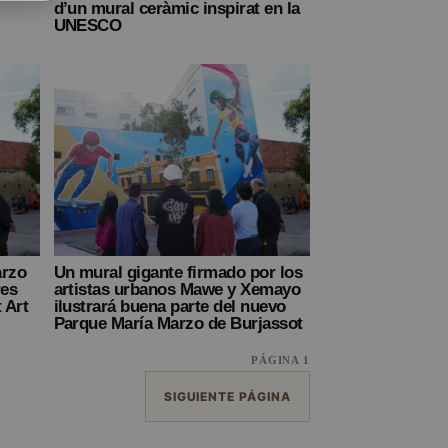
d’un mural ceràmic inspirat en la
UNESCO
arzo
Un mural gigante firmado por los
res
artistas urbanos Mawe y Xemayo
 Art
ilustrará buena parte del nuevo
Parque María Marzo de Burjassot
PÁGINA 1
SIGUIENTE PÁGINA