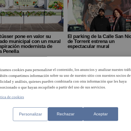
ússer pone en valor su
El parking de la Calle San Ni
ado municipal con un mural
de Torrent estrena un
spiración modernista de
espectacular mural
a Penella
lizamos cookies para personalizar el contenido, los anuncios y analizar nuestro tráfi
bién compartimos información sobre su uso de nuestro sitio con nuestros socios de
licidad y análisis, quienes pueden combinarla con otra información que les haya
porcionado o que hayan recopilado a partir del uso de sus servicios.
ítica de cookies
Personalizar
Rechazar
Aceptar
én inaugura en Xirivella un
Xirivella estrena un gran mur
 inspirado en su canción
contra el machismo