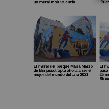
un mural molt valencià
‘Puer
El mural del parque María Marzo
El mu
de Burjassot opta ahora a ser el
pasa 
mejor del mundo del año 2021
25 me
Stree