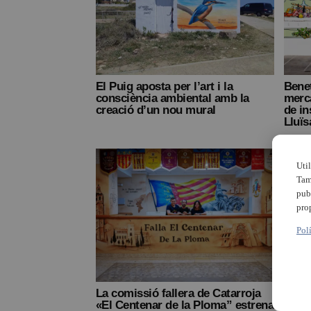
El Puig aposta per l’art i la
Benet
consciència ambiental amb la
merc
creació d’un nou mural
de in
Lluïs
Uti
Tam
pub
pro
Pol
La comissió fallera de Catarroja
Rozal
«El Centenar de la Ploma” estrena
mural