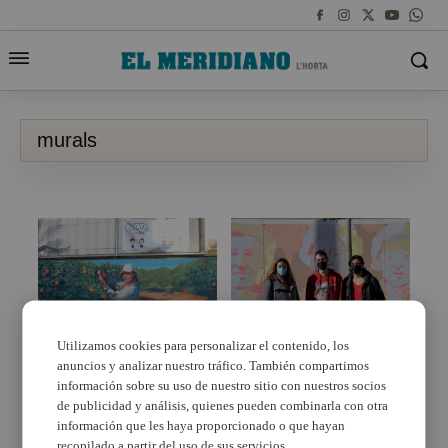
murals
Utilizamos cookies para personalizar el contenido, los
anuncios y analizar nuestro tráfico. También compartimos
Finalitzats a Paiporta
Paiporta participa en el
els murals del
certamen d’art urbà
información sobre su uso de nuestro sitio con nuestros socios
certamen d’art urbà per
Encarna Jiménez i acull
de publicidad y análisis, quienes pueden combinarla con otra
la igualtat
tres murals en
información que les haya proporcionado o que hayan
homenatge a dones
recopilado a partir del uso de sus servicios.