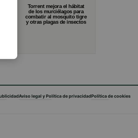
Torrent mejora el hábitat
de los murciélagos para
combatir al mosquito tigre
y otras plagas de insectos
ublicidad
Aviso legal y Política de privacidad
Política de cookies