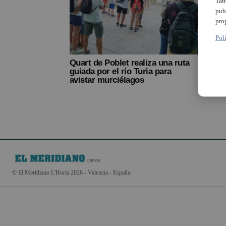
Tam
pub
pro
Pol
Quart de Poblet realiza una ruta
Muser
guiada por el río Turia para
para
avistar murciélagos
© El Meridiano L'Horta 2026 - Valencia - España