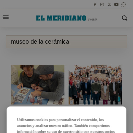
museo de la cerámica
Arranca la tradición
Los vecinos de l’Horta
alfarera de Paterna esta
Nord conocen Manises
primavera con los
en la octava Escapada
Utilizamos cookies para personalizar el contenido, los
talleres del Museo
Comarcal de El
anuncios y analizar nuestro tráfico. También compartimos
Municipal de Cerámica
Meridiano
información sobre su uso de nuestro sitio con nuestros socios