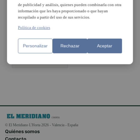
de publicidad y análisis, quienes pueden combinarla con otra
información que les haya proporcionado o que hayan
recopilado a partir del uso de sus servicios.
El Ayuntamiento
repara las
Política de cookies
humedades de la
fachada
posterior del
Personalizar
Rechazar
Aceptar
Museo de
Cerámica de
Paterna
© El Meridiano L'Horta 2026 - Valencia - España
Quiénes somos
Contacto