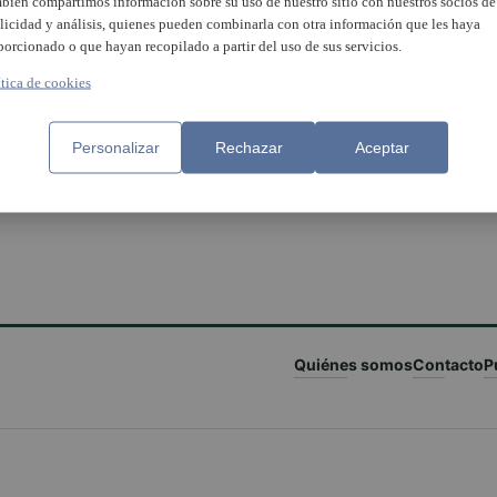
bién compartimos información sobre su uso de nuestro sitio con nuestros socios de
licidad y análisis, quienes pueden combinarla con otra información que les haya
porcionado o que hayan recopilado a partir del uso de sus servicios.
ítica de cookies
Personalizar
Rechazar
Aceptar
Quiénes somos
Contacto
P