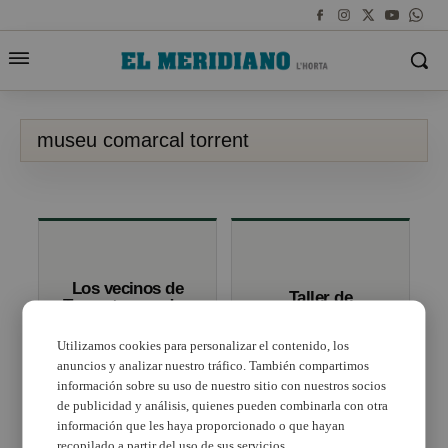
museu comarcal torrent
Los vecinos de
Taller de
Torrent aprenden
catxerulos al
a elaborar
Museu Comarcal
aceitunas
Utilizamos cookies para personalizar el contenido, los
anuncios y analizar nuestro tráfico. También compartimos
información sobre su uso de nuestro sitio con nuestros socios
de publicidad y análisis, quienes pueden combinarla con otra
información que les haya proporcionado o que hayan
recopilado a partir del uso de sus servicios.