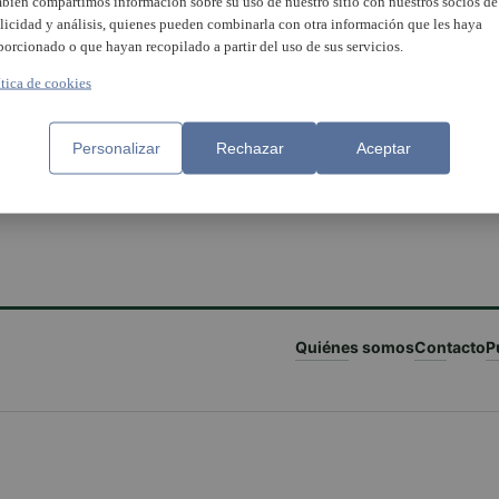
bién compartimos información sobre su uso de nuestro sitio con nuestros socios de
Reconeixement al músi
licidad y análisis, quienes pueden combinarla con otra información que les haya
aldaier Hugo Chinesta e
porcionado o que hayan recopilado a partir del uso de sus servicios.
l’estrena de la seua
composició ‘TAMA’
ítica de cookies
rta homenatja a Vicente
Personalizar
Rechazar
Aceptar
zona
Quiénes somos
Contacto
P