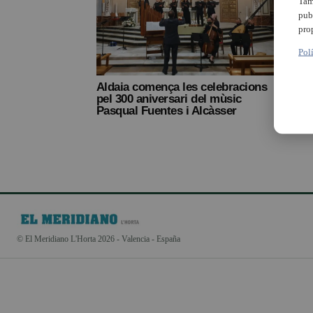
Tam
pub
pro
Pol
Aldaia comença les celebracions
Paipo
pel 300 aniversari del mùsic
Tara
Pasqual Fuentes i Alcàsser
© El Meridiano L'Horta 2026 - Valencia - España