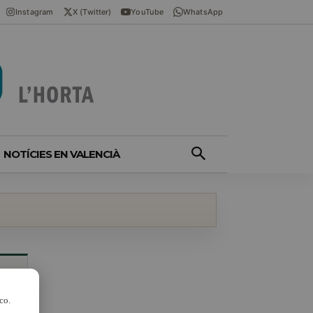
Instagram
X (Twitter)
YouTube
WhatsApp
NOTÍCIES EN VALENCIÀ
co.