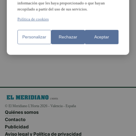
información que les haya proporcionado o que hayan
recopilado a partir del uso de sus servicios.
El Castell
d’Alaquàs acull
Política de cookies
la desena edició
de MusicArts
Personalizar
Rechazar
Aceptar
© El Meridiano L'Horta 2026 - Valencia - España
Quiénes somos
Contacto
Publicidad
Aviso legal y Política de privacidad