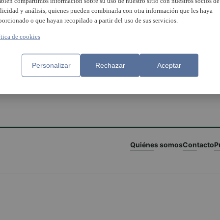
bién compartimos información sobre su uso de nuestro sitio con nuestros socios de
licidad y análisis, quienes pueden combinarla con otra información que les haya
porcionado o que hayan recopilado a partir del uso de sus servicios.
ítica de cookies
Personalizar
Rechazar
Aceptar
Quiénes somos
Contacto
P