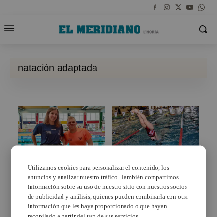
natación adaptada
Utilizamos cookies para personalizar el contenido, los
anuncios y analizar nuestro tráfico. También compartimos
Los nadadores
Una nadadora de Aldaia
torrentinos participan
se impone en 5 pruebas
información sobre su uso de nuestro sitio con nuestros socios
con éxito en el
del Campeonato de
de publicidad y análisis, quienes pueden combinarla con otra
Campeonato de España
España de Natación
información que les haya proporcionado o que hayan
por Comunidades
Adaptada
recopilado a partir del uso de sus servicios.