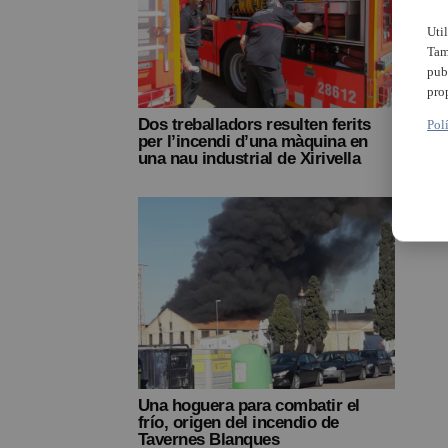
Uti
Tam
pub
pro
Dos treballadors resulten ferits
Falle
Pol
per l’incendi d’una màquina en
nave 
una nau industrial de Xirivella
Alaq
Una hoguera para combatir el
frío, origen del incendio de
Tavernes Blanques