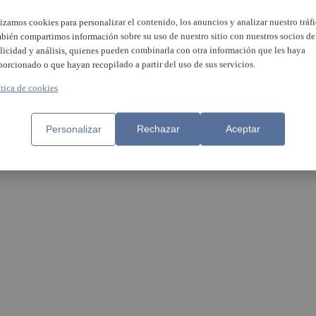
lizamos cookies para personalizar el contenido, los anuncios y analizar nuestro tráfi
bién compartimos información sobre su uso de nuestro sitio con nuestros socios de
licidad y análisis, quienes pueden combinarla con otra información que les haya
porcionado o que hayan recopilado a partir del uso de sus servicios.
Asistidas tres personas por
inhalación de humo en un
ce un joven al caer de una
ítica de cookies
incendio industrial en El Pui
industrial en el municipio de
uàs
Personalizar
Rechazar
Aceptar