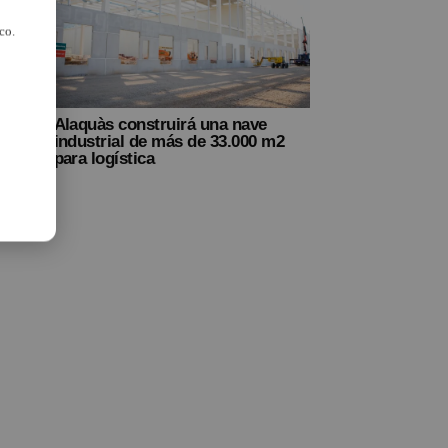
co.
Alaquàs construirá una nave
g
industrial de más de 33.000 m2
para logística