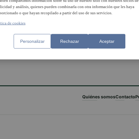
bién compartimos información sobre su uso de nuestro sitio con nuestros socios de
licidad y análisis, quienes pueden combinarla con otra información que les haya
porcionado o que hayan recopilado a partir del uso de sus servicios.
ítica de cookies
Personalizar
Rechazar
Aceptar
Quiénes somos
Contacto
P