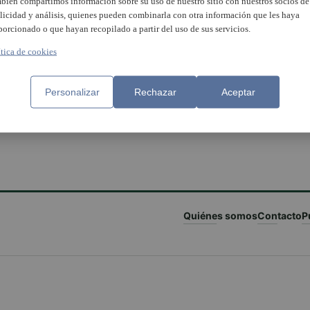
bién compartimos información sobre su uso de nuestro sitio con nuestros socios de
licidad y análisis, quienes pueden combinarla con otra información que les haya
porcionado o que hayan recopilado a partir del uso de sus servicios.
ítica de cookies
Personalizar
Rechazar
Aceptar
Quiénes somos
Contacto
P