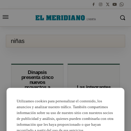
niñas
Dinapsis
presenta cinco
nuevos
proyectos a
Las integrantes
Technovation
de la App StopIT
Challenge para
impartirán una
Utilizamos cookies para personalizar el contenido, los
fomentar
ponencia en
vocaciones
Paterna
anuncios y analizar nuestro tráfico. También compartimos
científicas y
información sobre su uso de nuestro sitio con nuestros socios
tecnológicas en
de publicidad y análisis, quienes pueden combinarla con otra
las niñas
información que les haya proporcionado o que hayan
recopilado a partir del uso de sus servicios.