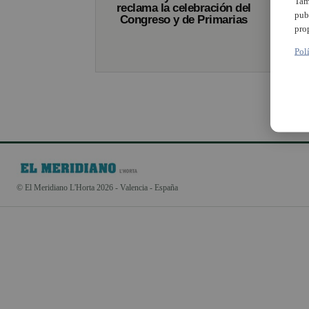
Tam
reclama la celebración del
pub
Congreso y de Primarias
pro
Pol
© El Meridiano L'Horta 2026 - Valencia - España