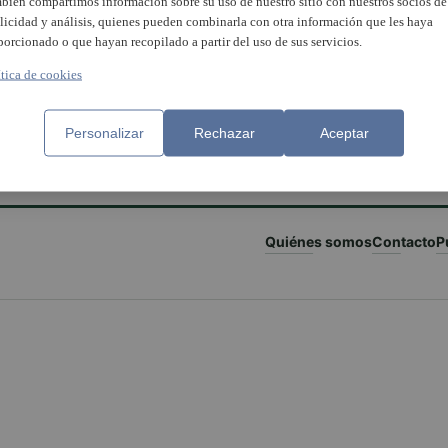
bién compartimos información sobre su uso de nuestro sitio con nuestros socios de
licidad y análisis, quienes pueden combinarla con otra información que les haya
porcionado o que hayan recopilado a partir del uso de sus servicios.
ítica de cookies
Personalizar
Rechazar
Aceptar
Quiénes somos
Contacto
P