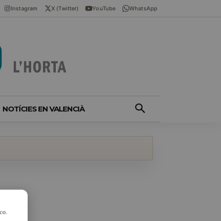
Instagram
X (Twitter)
YouTube
WhatsApp
NOTÍCIES EN VALENCIÀ
co.