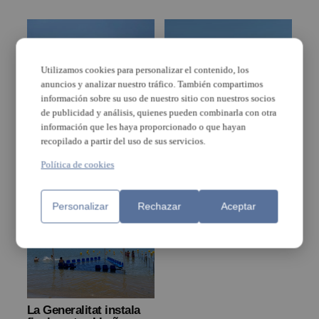
Utilizamos cookies para personalizar el contenido, los
anuncios y analizar nuestro tráfico. También compartimos
información sobre su uso de nuestro sitio con nuestros socios
de publicidad y análisis, quienes pueden combinarla con otra
Abiertas las playas de
Prohibido el baño en
información que les haya proporcionado o que hayan
La Pobla de Farnals, la
las dos playas de La
recopilado a partir del uso de sus servicios.
mancha detectada
Pobla de Farnals tras la
estaba compuesta de
detección de una
Política de cookies
algas naturales
mancha en el mar
Personalizar
Rechazar
Aceptar
La Generalitat instala