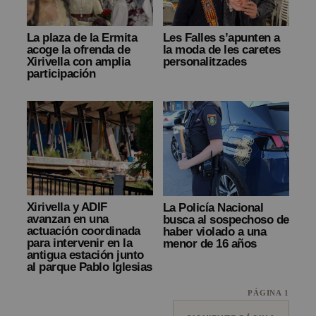
La plaza de la Ermita
Les Falles s’apunten a
acoge la ofrenda de
la moda de les caretes
Xirivella con amplia
personalitzades
participación
Xirivella y ADIF
La Policía Nacional
avanzan en una
busca al sospechoso de
actuación coordinada
haber violado a una
para intervenir en la
menor de 16 años
antigua estación junto
al parque Pablo Iglesias
PÁGINA 1