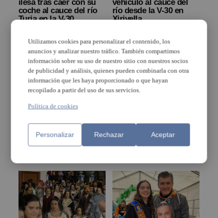
ilesa tras caer con su
vehículo al cauce del
coche al cauce del río
río desde la V-30 en
Turia en la V-30
Xirivella
Utilizamos cookies para personalizar el contenido, los
anuncios y analizar nuestro tráfico. También compartimos
información sobre su uso de nuestro sitio con nuestros socios
de publicidad y análisis, quienes pueden combinarla con otra
información que les haya proporcionado o que hayan
recopilado a partir del uso de sus servicios.
Política de cookies
Xirivella impulsa la
Fallece Begoña Cortijo,
sostenibilidad en sus
exconcejala del PP en
centros educativos con
Xirivella
Personalizar
Rechazar
Aceptar
la firma de un convenio
con la Fundación
Naturgy