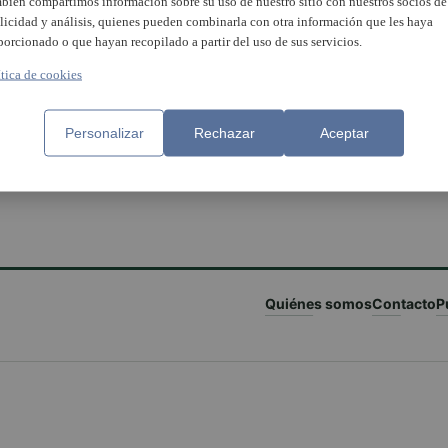
bién compartimos información sobre su uso de nuestro sitio con nuestros socios de
licidad y análisis, quienes pueden combinarla con otra información que les haya
porcionado o que hayan recopilado a partir del uso de sus servicios.
ítica de cookies
Personalizar
Rechazar
Aceptar
Quiénes somos
Contacto
P