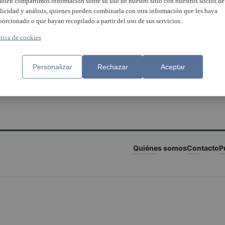
bién compartimos información sobre su uso de nuestro sitio con nuestros socios de
licidad y análisis, quienes pueden combinarla con otra información que les haya
porcionado o que hayan recopilado a partir del uso de sus servicios.
ítica de cookies
Personalizar
Rechazar
Aceptar
Quiénes somos
Contacto
P