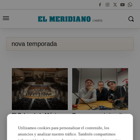
nova temporada
El Palau de la Música
Reagge, poesia i molt
signa una de les millors
d’humor en la nova
arrancades de
temporada d’Aldaia
Utilizamos cookies para personalizar el contenido, los
temporada de la seua
Ràdio
anuncios y analizar nuestro tráfico. También compartimos
història